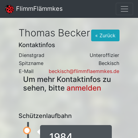
FlimmFlämmkes
Thomas Becker
« Zurück
Kontaktinfos
Dienstgrad
Unteroffizier
Spitzname
Beckisch
E-Mail
beckisch@flimmflaemmkes.de
Um mehr Kontaktinfos zu
sehen, bitte
anmelden
Schützenlaufbahn
1984